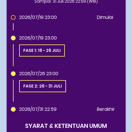
Sampai: 31 Juli 2026 22:59 (WIB)
2026/07/19 23:00
Dimulai
2026/07/19 23:00
FASE 1: 19 - 26 JULI
2026/07/26 23:00
FASE 2: 26 - 31 JULI
2026/07/31 22:59
Berakhir
SYARAT & KETENTUAN UMUM