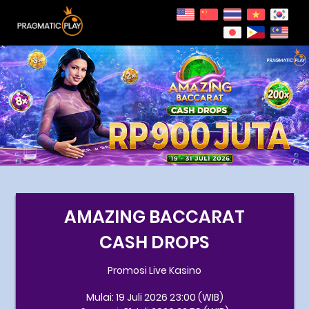
AMAZING BACCARAT
CASH DROPS
Promosi Live Kasino
Mulai: 19 Juli 2026 23:00 (WIB)