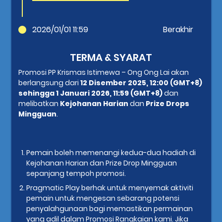
2026/01/01 11:59
Berakhir
TERMA & SYARAT
Promosi PP Krismas Istimewa – Ong Ong Lai akan
berlangsung dari
12 Disember 2025, 12:00 (GMT+8)
sehingga 1 Januari 2026, 11:59 (GMT+8)
dan
melibatkan
Kejohanan Harian
dan
Prize Drops
Mingguan
.
Pemain boleh memenangi kedua-dua hadiah di
Kejohanan Harian dan Prize Drop Mingguan
sepanjang tempoh promosi.
Pragmatic Play berhak untuk menyemak aktiviti
pemain untuk mengesan sebarang potensi
penyalahgunaan bagi memastikan permainan
yang adil dalam Promosi Rangkaian kami. Jika