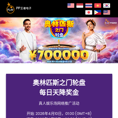
奥林匹斯之门轮盘
每日天降奖金
真人娱乐场网络推广活动
开始: 2026年4月10日，01:00 (GMT+8)