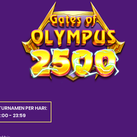
 TURNAMEN PER HARI:
9:00 - 23:59