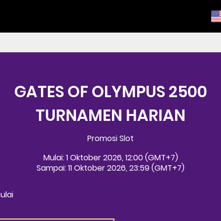
GATES OF OLYMPUS 2500
TURNAMEN HARIAN
Promosi Slot
Mulai: 1 Oktober 2026, 12:00 (GMT+7)
Sampai: 11 Oktober 2026, 23:59 (GMT+7)
ulai