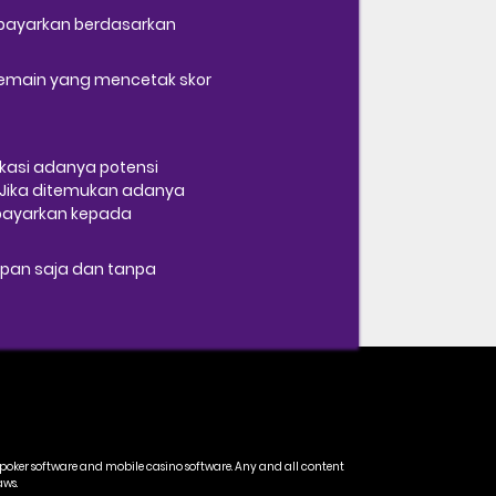
ibayarkan berdasarkan
pemain yang mencetak skor
kasi adanya potensi
 Jika ditemukan adanya
ibayarkan kepada
pan saja dan tanpa
eo poker software and mobile casino software. Any and all content
aws.