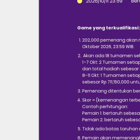
2026/10/11 23:59
Ber
Game yang terkualifikasi
202,000 pemenang akan mem
Oktober 2026, 23:59 WIB.
Akan ada 18 turnamen se
1–7 Okt: 2 Turnamen setia
dan total hadiah sebesar 
8–11 Okt: 1 Turnamen seti
sebesar Rp 711,150,000 unt
Pemenang ditentukan berd
Skor = (kemenangan terbes
Contoh perhitungan:
Pemain 1: bertaruh sebesar 
Pemain 2: bertaruh sebesar 
Tidak ada batas taruhan 
Pemain akan memenangkan 