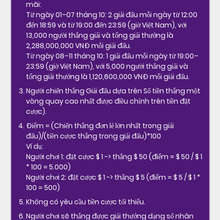
mãi:
Từ ngày 01–07 tháng 10: 2 giải đấu mỗi ngày từ 12:00
đến 18:59 và từ 19:00 đến 23:59 (giờ Việt Nam), với
13,000 người thắng giải và tổng giải thưởng là
2,288,000,000 VNĐ mỗi giải đấu.
Từ ngày 08–11 tháng 10: 1 giải đấu mỗi ngày từ 19:00–
23:59 (giờ Việt Nam), với 5,000 người thắng giải và
tổng giải thưởng là 1,120,600,000 VNĐ mỗi giải đấu.
Người chiến thắng Giải đấu dựa trên Số tiền thắng một
vòng quay cao nhất được điều chỉnh trên tiền đặt
cược).
Điểm = (Chiến thắng đơn lẻ lớn nhất trong giải
đấu)/(tiền cược thắng trong giải đấu)*100
Ví dụ:
Người chơi 1: đặt cược $ 1 -> thắng $ 50 (điểm = $ 50 / $ 1
* 100 = 5.000)
Người chơi 2: đặt cược $ 1 -> thắng $ 5 (điểm = $ 5 / $ 1 *
100 = 500)
Không có yêu cầu tiền cược tối thiểu.
Người chơi sẽ thắng được giải thưởng dạng số nhân